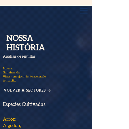
NOSSA
HISTÓRIA
Análisis de semillas
Pureza;
Germinación;
Vigor – envejecimiento acelerado;
tetrazolio;
VOLVER A SECTORES
Especies Cultivadas
Arroz;
Algodón;