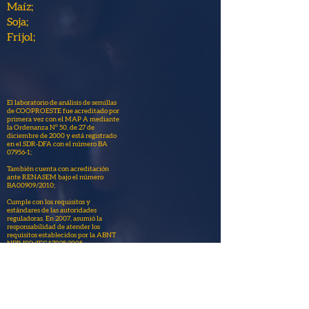
Maíz;
Soja;
Frijol;
El laboratorio de análisis de semillas
de COOPROESTE fue acreditado por
primera vez con el MAP A mediante
la Ordenanza N° 50, de 27 de
diciembre de 2000 y está registrado
en el SDR-DFA con el número BA
07956-1;
También cuenta con acreditación
ante RENASEM bajo el número
BA00909/2010;
Cumple con los requisitos y
estándares de las autoridades
reguladoras. En 2007, asumió la
responsabilidad de atender los
requisitos establecidos por la ABNT
NBR ISO/IEC 17025:2005,
satisfacción y necesidades de los
clientes;
Los resultados de los análisis
proporcionados por el laboratorio son
fundamentales para la toma de
decisiones por parte del productor. Es