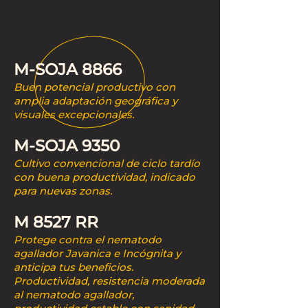
M-SOJA 8866
Buen potencial productivo con
amplia adaptación geográfica y
visuales excepcionales.
M-SOJA 9350
Cultivo convencional de ciclo tardío
con buena productividad, indicado
para nuevas zonas.
M 8527 RR
Protege contra el nematodo
agallador Javanica e Incógnita y
anticipa tus beneficios.
Productividad, resistencia moderada
al nematodo agallador,