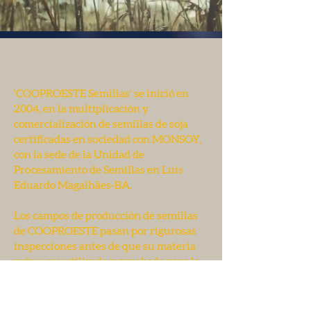
'COOPROESTE Semillas' se inició en
2004, en la multiplicación y
comercialización de semillas de soja
certificadas en sociedad con MONSOY,
con la sede de la Unidad de
Procesamiento de Semillas en Luís
Eduardo Magalhães-BA.
Los campos de producción de semillas
de COOPROESTE pasan por rigurosas
inspecciones antes de que su materia
prima sea utilizada y aprobada para la
producción de semillas de soja, y están
ubicados en diferentes subregiones
que componen el Oeste de Bahía,