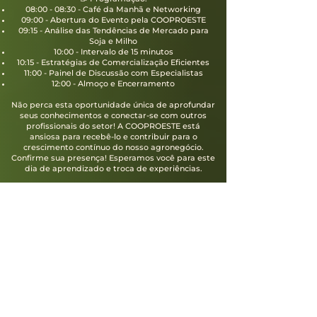
08:00 - 08:30 - Café da Manhã e Networking
09:00 - Abertura do Evento pela COOPROESTE
09:15 - Análise das Tendências de Mercado para
Soja e Milho
10:00 - Intervalo de 15 minutos
10:15 - Estratégias de Comercialização Eficientes
11:00 - Painel de Discussão com Especialistas
12:00 - Almoço e Encerramento
Não perca esta oportunidade única de aprofundar
seus conhecimentos e conectar-se com outros
profissionais do setor! A COOPROESTE está
ansiosa para recebê-lo e contribuir para o
crescimento contínuo do nosso agronegócio.
Confirme sua presença! Esperamos você para este
dia de aprendizado e troca de experiências.
FAÇA A SUA INSCRIÇÃO