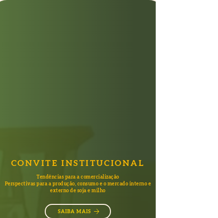
CONVITE INSTITUCIONAL
Tendências para a comercialização
Perspectivas para a produção, consumo e o mercado interno e
externo de soja e milho
SAIBA MAIS