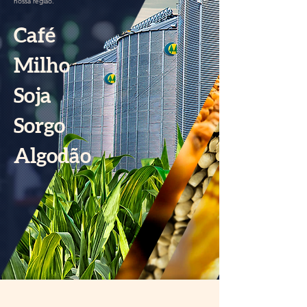
nossa região.
Caf
é
Milho
Soja
Sorgo
Algod
ão