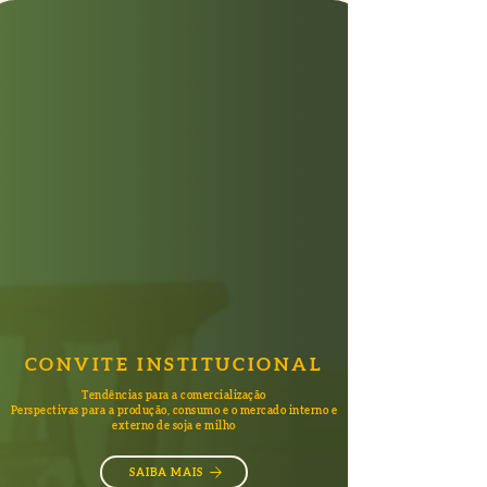
CONVITE INSTITUCIONAL
Tendências para a comercialização
Perspectivas para a produção, consumo e o mercado interno e
externo de soja e milho
SAIBA MAIS