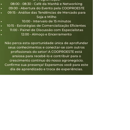
08:00 - 08:30 - Café da Manhã e Networking
09:00 - Abertura do Evento pela COOPROESTE
09:15 - Análise das Tendências de Mercado para
Soja e Milho
10:00 - Intervalo de 15 minutos
10:15 - Estratégias de Comercialização Eficientes
11:00 - Painel de Discussão com Especialistas
12:00 - Almoço e Encerramento
Não perca esta oportunidade única de aprofundar
seus conhecimentos e conectar-se com outros
profissionais do setor! A COOPROESTE está
ansiosa para recebê-lo e contribuir para o
crescimento contínuo do nosso agronegócio.
Confirme sua presença! Esperamos você para este
dia de aprendizado e troca de experiências.
FAÇA A SUA INSCRIÇÃO